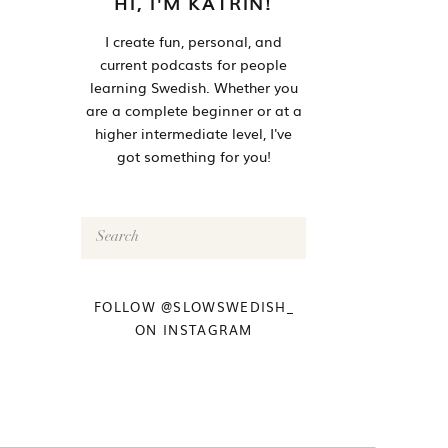
HI, I'M KATRIN!
I create fun, personal, and
current podcasts for people
learning Swedish. Whether you
are a complete beginner or at a
higher intermediate level, I've
got something for you!
Search
for:
FOLLOW @SLOWSWEDISH_
ON INSTAGRAM