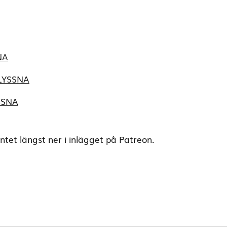
NA
LYSSNA
SSNA
tet längst ner i inlägget på Patreon.