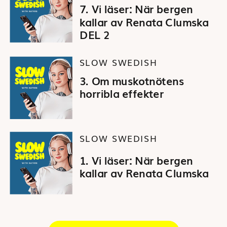
7. Vi läser: När bergen
kallar av Renata Clumska
DEL 2
SLOW SWEDISH
3. Om muskotnötens
horribla effekter
SLOW SWEDISH
1. Vi läser: När bergen
kallar av Renata Clumska