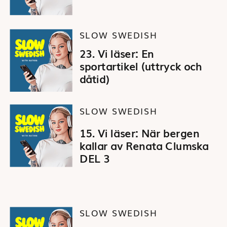
SLOW SWEDISH
23. Vi läser: En
sportartikel (uttryck och
dåtid)
SLOW SWEDISH
15. Vi läser: När bergen
kallar av Renata Clumska
DEL 3
SLOW SWEDISH